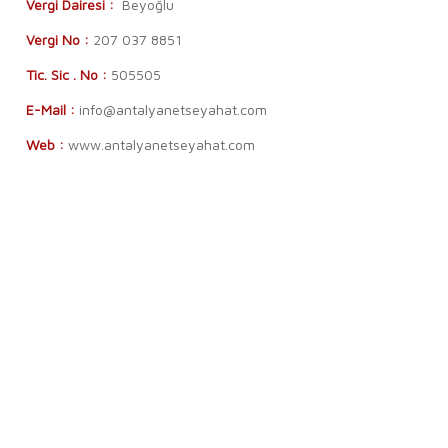
Vergi Dairesi :
Beyoğlu
Vergi No :
207 037 8851
Tic. Sic . No :
505505
E-Mail :
info@antalyanetseyahat.com
Web :
www.antalyanetseyahat.com